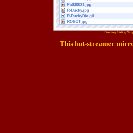
Pa030021.jpg
R-Ducky.jpg
R-DuckyDia.gif
ROBOT.jpg
Directory Listing Sc
This hot-streamer mirr