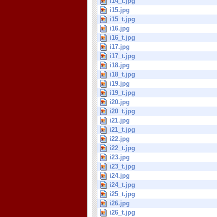
i14_t.jpg
i15.jpg
i15_t.jpg
i16.jpg
i16_t.jpg
i17.jpg
i17_t.jpg
i18.jpg
i18_t.jpg
i19.jpg
i19_t.jpg
i20.jpg
i20_t.jpg
i21.jpg
i21_t.jpg
i22.jpg
i22_t.jpg
i23.jpg
i23_t.jpg
i24.jpg
i24_t.jpg
i25_t.jpg
i26.jpg
i26_t.jpg