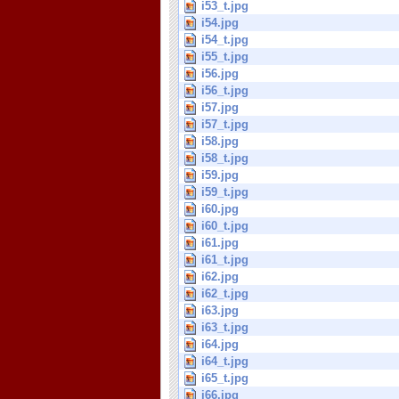
i53_t.jpg
i54.jpg
i54_t.jpg
i55_t.jpg
i56.jpg
i56_t.jpg
i57.jpg
i57_t.jpg
i58.jpg
i58_t.jpg
i59.jpg
i59_t.jpg
i60.jpg
i60_t.jpg
i61.jpg
i61_t.jpg
i62.jpg
i62_t.jpg
i63.jpg
i63_t.jpg
i64.jpg
i64_t.jpg
i65_t.jpg
i66.jpg