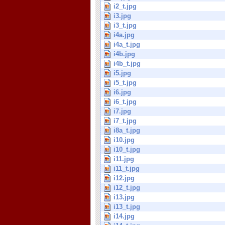
i2_t.jpg
i3.jpg
i3_t.jpg
i4a.jpg
i4a_t.jpg
i4b.jpg
i4b_t.jpg
i5.jpg
i5_t.jpg
i6.jpg
i6_t.jpg
i7.jpg
i7_t.jpg
i8a_t.jpg
i10.jpg
i10_t.jpg
i11.jpg
i11_t.jpg
i12.jpg
i12_t.jpg
i13.jpg
i13_t.jpg
i14.jpg