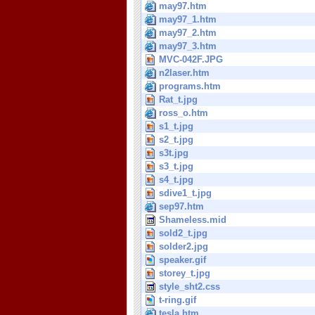
may97.htm
may97_1.htm
may97_2.htm
may97_3.htm
MVC-042F.JPG
n2laser.htm
programs.htm
Rat_t.jpg
ross_o.htm
s1_t.jpg
s2_t.jpg
s3t.jpg
s3_t.jpg
s4_t.jpg
sdive1_t.jpg
sep97.htm
Shameless.mid
sold2_t.jpg
solder2.jpg
speaker.gif
storey_t.jpg
style_sht2.css
t-ring.gif
tesla.htm