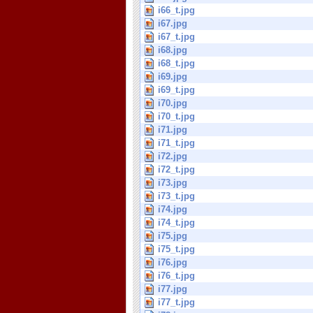
i66_t.jpg
i67.jpg
i67_t.jpg
i68.jpg
i68_t.jpg
i69.jpg
i69_t.jpg
i70.jpg
i70_t.jpg
i71.jpg
i71_t.jpg
i72.jpg
i72_t.jpg
i73.jpg
i73_t.jpg
i74.jpg
i74_t.jpg
i75.jpg
i75_t.jpg
i76.jpg
i76_t.jpg
i77.jpg
i77_t.jpg