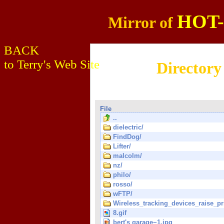
HOT
Mirror of
BACK
to Terry's Web Site
Directory 
File
..
dielectric/
FindDog/
Lifter/
malcolm/
nz/
philo/
rosso/
wFTP/
Wireless_tracking_devices_raise_pr
8.gif
bert's garage~1.jpg