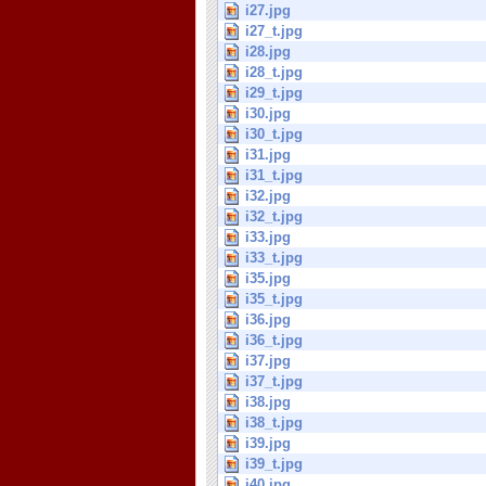
i27.jpg
i27_t.jpg
i28.jpg
i28_t.jpg
i29_t.jpg
i30.jpg
i30_t.jpg
i31.jpg
i31_t.jpg
i32.jpg
i32_t.jpg
i33.jpg
i33_t.jpg
i35.jpg
i35_t.jpg
i36.jpg
i36_t.jpg
i37.jpg
i37_t.jpg
i38.jpg
i38_t.jpg
i39.jpg
i39_t.jpg
i40.jpg